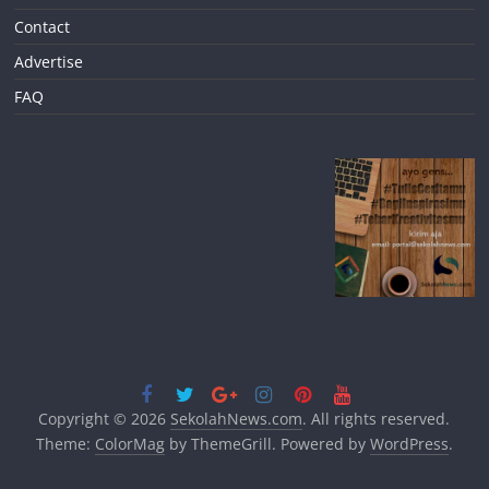
Contact
Advertise
FAQ
Copyright © 2026
SekolahNews.com
. All rights reserved.
Theme:
ColorMag
by ThemeGrill. Powered by
WordPress
.