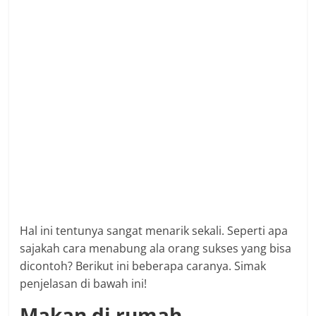
Hal ini tentunya sangat menarik sekali. Seperti apa
sajakah cara menabung ala orang sukses yang bisa
dicontoh? Berikut ini beberapa caranya. Simak
penjelasan di bawah ini!
Makan di rumah