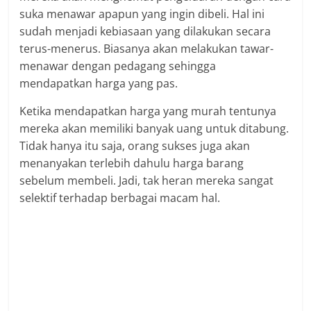
suka menawar apapun yang ingin dibeli. Hal ini
sudah menjadi kebiasaan yang dilakukan secara
terus-menerus. Biasanya akan melakukan tawar-
menawar dengan pedagang sehingga
mendapatkan harga yang pas.
Ketika mendapatkan harga yang murah tentunya
mereka akan memiliki banyak uang untuk ditabung.
Tidak hanya itu saja, orang sukses juga akan
menanyakan terlebih dahulu harga barang
sebelum membeli. Jadi, tak heran mereka sangat
selektif terhadap berbagai macam hal.