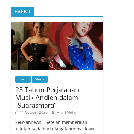
EVENT
Event
Musik
25 Tahun Perjalanan
Musik Andien dalam
“Suarasmara”
11 October 2025
Andri Mufid
Sekolahnews – Setelah memberikan
kejutan pada hari ulang tahunnya lewat