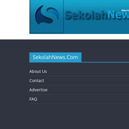
SekolahNews.Com
About Us
Contact
Advertise
FAQ