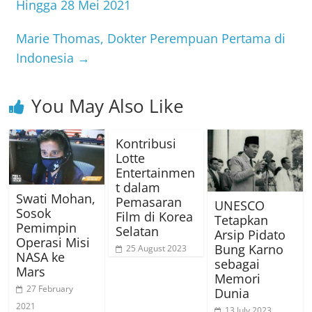
Hingga 28 Mei 2021
Marie Thomas, Dokter Perempuan Pertama di
Indonesia
→
You May Also Like
Kontribusi
Lotte
Entertainmen
t dalam
Swati Mohan,
Pemasaran
UNESCO
Sosok
Film di Korea
Tetapkan
Pemimpin
Selatan
Arsip Pidato
Operasi Misi
Bung Karno
25 August 2023
NASA ke
sebagai
Mars
Memori
27 February
Dunia
2021
13 July 2023