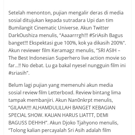
Setelah menonton, pujian mengalir deras di media
sosial ditujukan kepada sutradara Upi dan tim
Bumilangit Cinematic Universe. Akun Twitter
DarkOushiza menulis, “Aaaarrrgh!!! #SriAsih Bagus
banget!!! Ekspektasi gue 100%, kok ya dikasih 200%“.
Akun reviewer film Keramagz menulis, “SRI ASIH –
The Best Indonesian Superhero live action movie so
far…!! No debat. Lu ga bakal nyesel nungguin film ini
#sriasih”.
Belum lagi pujian yang memenuhi akun media
sosial review film Letterboxd. Review bintang lima
tampak membanjiri. Akun Nan0nkrpt menulis,
“GILAAA!!!! ALHAMDULILLAH BANGET KEBAGIAN
SPECIAL SHOW. KALIAN HARUS LIATTT, DEMI
BAGUSS DEHHH”. Akun Djoko Tjahyono menulis,
“Tolong kalian percayalah Sri Asih adalah film