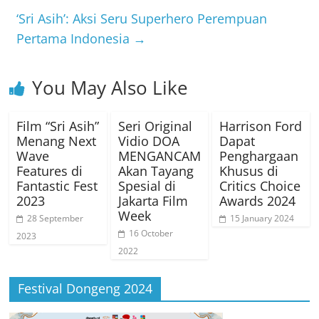
‘Sri Asih’: Aksi Seru Superhero Perempuan
Pertama Indonesia
→
You May Also Like
Film “Sri Asih”
Seri Original
Harrison Ford
Menang Next
Vidio DOA
Dapat
Wave
MENGANCAM
Penghargaan
Features di
Akan Tayang
Khusus di
Fantastic Fest
Spesial di
Critics Choice
2023
Jakarta Film
Awards 2024
Week
28 September
15 January 2024
16 October
2023
2022
Festival Dongeng 2024