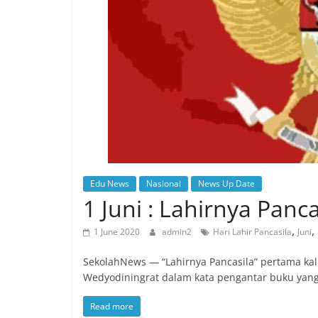
Edu News
Nasional
News Up Date
1 Juni : Lahirnya Panca
,
,
1 June 2020
admin2
Hari Lahir Pancasila
Juni
SekolahNews — “Lahirnya Pancasila” pertama ka
Wedyodiningrat dalam kata pengantar buku yang 
Read more