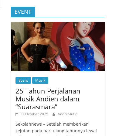
EVENT
Event
Musik
25 Tahun Perjalanan
Musik Andien dalam
“Suarasmara”
11 October 2025
Andri Mufid
Sekolahnews – Setelah memberikan
kejutan pada hari ulang tahunnya lewat