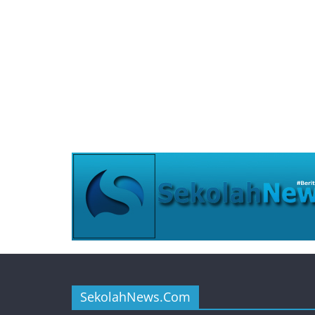
SekolahNews.Com