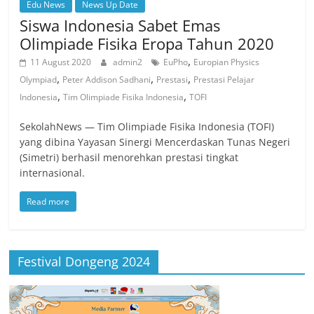
Edu News
News Up Date
Siswa Indonesia Sabet Emas
Olimpiade Fisika Eropa Tahun 2020
,
11 August 2020
admin2
EuPho
Europian Physics
,
,
,
Olympiad
Peter Addison Sadhani
Prestasi
Prestasi Pelajar
,
,
Indonesia
Tim Olimpiade Fisika Indonesia
TOFI
SekolahNews — Tim Olimpiade Fisika Indonesia (TOFI)
yang dibina Yayasan Sinergi Mencerdaskan Tunas Negeri
(Simetri) berhasil menorehkan prestasi tingkat
internasional.
Read more
Festival Dongeng 2024