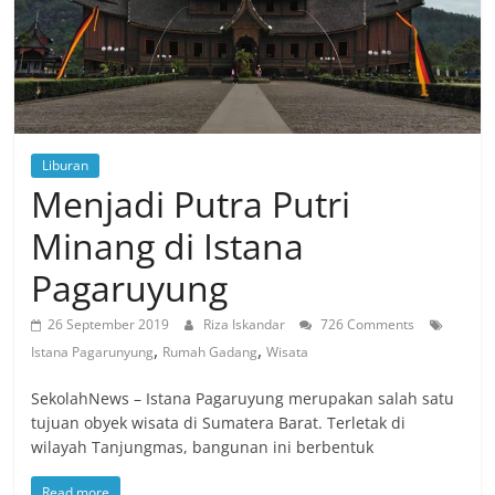
Liburan
Menjadi Putra Putri
Minang di Istana
Pagaruyung
26 September 2019
Riza Iskandar
726 Comments
,
,
Istana Pagarunyung
Rumah Gadang
Wisata
SekolahNews – Istana Pagaruyung merupakan salah satu
tujuan obyek wisata di Sumatera Barat. Terletak di
wilayah Tanjungmas, bangunan ini berbentuk
Read more