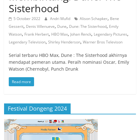
Sisterhood
,
5 October 2022
Andri Mufid
Alison Schapker
Bene
,
,
,
,
Gesserit
Denis Villenueve
Dune
Dune: The Sisterhood
Emily
,
,
,
,
,
Watson
Frank Herbert
HBO Max
Johan Renck
Legendary Pictures
,
,
Legendary Television
Shirley Henderson
Warner Bros Televison
Serial terbaru HBO Max, Dune : The Sisterhood akhirnya
mendapat pemeran utama. Peraih nominasi Oscar, Emily
Watson (Chernobyl, Punch Drunk
Read more
Festival Dongeng 2024