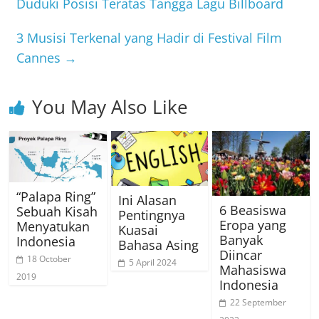
Duduki Posisi Teratas Tangga Lagu Billboard
3 Musisi Terkenal yang Hadir di Festival Film
Cannes
→
You May Also Like
“Palapa Ring”
Ini Alasan
6 Beasiswa
Sebuah Kisah
Pentingnya
Eropa yang
Menyatukan
Kuasai
Banyak
Indonesia
Bahasa Asing
Diincar
18 October
5 April 2024
Mahasiswa
2019
Indonesia
22 September