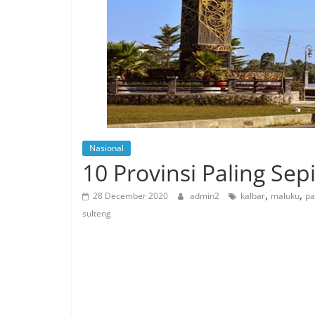
Nasional
10 Provinsi Paling Sep
,
,
28 December 2020
admin2
kalbar
maluku
pa
sulteng