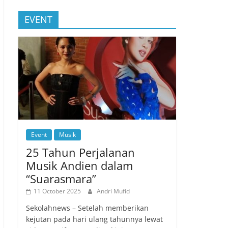
EVENT
Event
Musik
25 Tahun Perjalanan
Musik Andien dalam
“Suarasmara”
11 October 2025
Andri Mufid
Sekolahnews – Setelah memberikan
kejutan pada hari ulang tahunnya lewat