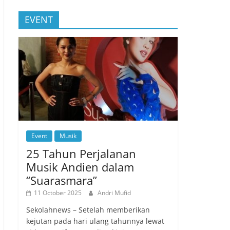
EVENT
Event
Musik
25 Tahun Perjalanan
Musik Andien dalam
“Suarasmara”
11 October 2025
Andri Mufid
Sekolahnews – Setelah memberikan
kejutan pada hari ulang tahunnya lewat