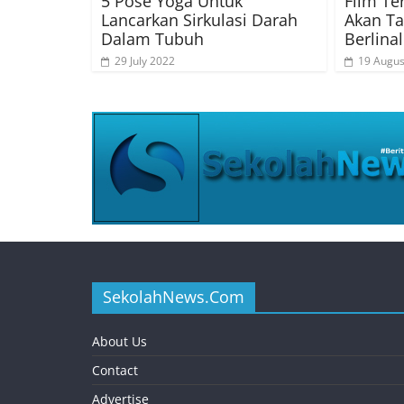
5 Pose Yoga Untuk
Film Te
Lancarkan Sirkulasi Darah
Akan Ta
Dalam Tubuh
Berlina
29 July 2022
19 Augus
SekolahNews.Com
About Us
Contact
Advertise