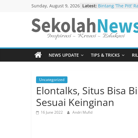
Skip
Sunday, August 9, 2026
Latest:
Bintang ‘The Pitt’ 
to
Emmy dengan Lang
Mengajukan Diri Se
content
Satu Studio Heboh 
SekolahNews.c
Di Madura Dalam 
“Goat” Menjadi Sen
Netflix
Menebar
Ketawa Sambil Nan
Sesenggukan Dala
NEWS UPDATE
TIPS & TRICKS
RI
Berita
Ibu”
Baik
Reza Arap dan Gang
Poster Terbaru “Ha
Uncategorized
Elontalks, Situs Bisa 
Sesuai Keinginan
16 June 2022
Andri Mufid