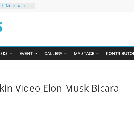
Raih Nominasi
kah Berani
ndiri
Lihat UFO Jatuh
om
“FOUFO”
sasi Terbaru di
gis
m “Kado Untuk
LEKS
EVENT
GALLERY
MY STAGE
KONTRIBUTO
 AAClan Rilis
rusnya Horor”
Bikin Video Elon Musk Bicara