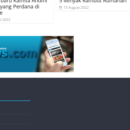
rbaru Kamila Andini
5 Minyak Rambut Rumahan
yang Perdana di
15 August 2022
le
t 2022