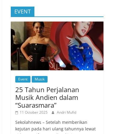
EVENT
Event
Musik
25 Tahun Perjalanan
Musik Andien dalam
“Suarasmara”
11 October 2025
Andri Mufid
Sekolahnews – Setelah memberikan
kejutan pada hari ulang tahunnya lewat