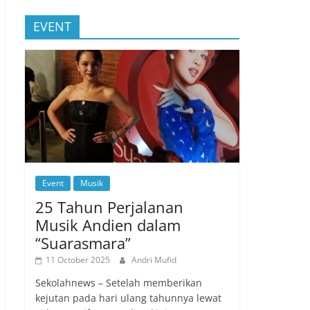
EVENT
Event
Musik
25 Tahun Perjalanan
Musik Andien dalam
“Suarasmara”
11 October 2025
Andri Mufid
Sekolahnews – Setelah memberikan
kejutan pada hari ulang tahunnya lewat