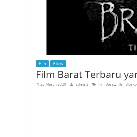
Film
Rileks
Film Barat Terbaru y
,
25 March 2020
admin2
Film Barat
Film Biosk