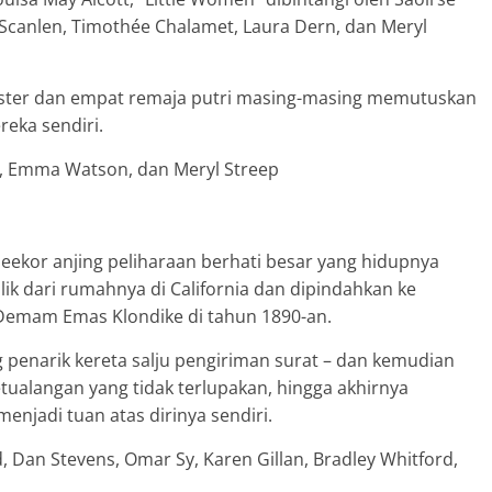
Scanlen, Timothée Chalamet, Laura Dern, dan Meryl
suster dan empat remaja putri masing-masing memutuskan
eka sendiri.
n, Emma Watson, dan Meryl Streep
 seekor anjing peliharaan berhati besar yang hidupnya
ulik dari rumahnya di California dan dipindahkan ke
 Demam Emas Klondike di tahun 1890-an.
 penarik kereta salju pengiriman surat – dan kemudian
ualangan yang tidak terlupakan, hingga akhirnya
njadi tuan atas dirinya sendiri.
d, Dan Stevens, Omar Sy, Karen Gillan, Bradley Whitford,