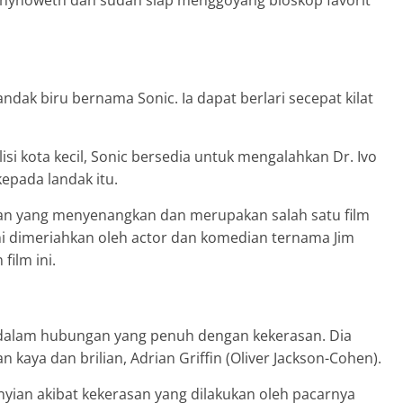
e Chynoweth dan sudah siap menggoyang bioskop favorit
dak biru bernama Sonic. Ia dapat berlari secepat kilat
si kota kecil, Sonic bersedia untuk mengalahkan Dr. Ivo
epada landak itu.
gan yang menyenangkan dan merupakan salah satu film
ini dimeriahkan oleh actor dan komedian ternama Jim
ilm ini.
p dalam hubungan yang penuh dengan kekerasan. Dia
kaya dan brilian, Adrian Griffin (Oliver Jackson-Cohen).
ian akibat kekerasan yang dilakukan oleh pacarnya