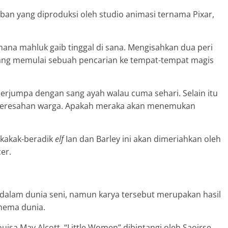
rban yang diproduksi oleh studio animasi ternama Pixar,
mana mahluk gaib tinggal di sana. Mengisahkan dua peri
t yang memulai sebuah pencarian ke tempat-tempat magis
erjumpa dengan sang ayah walau cuma sehari. Selain itu
 keresahan warga. Apakah meraka akan menemukan
 kakak-beradik
elf
Ian dan Barley ini akan dimeriahkan oleh
er.
i dalam dunia seni, namun karya tersebut merupakan hasil
inema dunia.
isa May Alcott, “Little Women” dibintangi oleh Saoirse