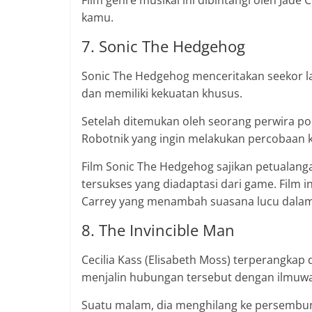
Film genre musikal ini dibintangi oleh Jad
kamu.
7. Sonic The Hedgehog
Sonic The Hedgehog menceritakan seekor lan
dan memiliki kekuatan khusus.
Setelah ditemukan oleh seorang perwira poli
Robotnik yang ingin melakukan percobaan k
Film Sonic The Hedgehog sajikan petualan
tersukses yang diadaptasi dari game. Film 
Carrey yang menambah suasana lucu dalam f
8. The Invincible Man
Cecilia Kass (Elisabeth Moss) terperangka
menjalin hubungan tersebut dengan ilmuwan 
Suatu malam, dia menghilang ke persembuny