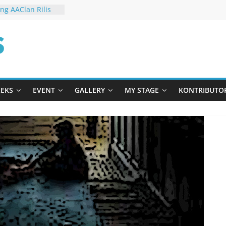
ng AAClan Rilis
Harusnya Horor”
 Raih Nominasi
gkah Berani
om
Sendiri
h Lihat UFO Jatuh
 “FOUFO”
nsasi Terbaru di
LEKS
EVENT
GALLERY
MY STAGE
KONTRIBUTO
ngis
am “Kado Untuk