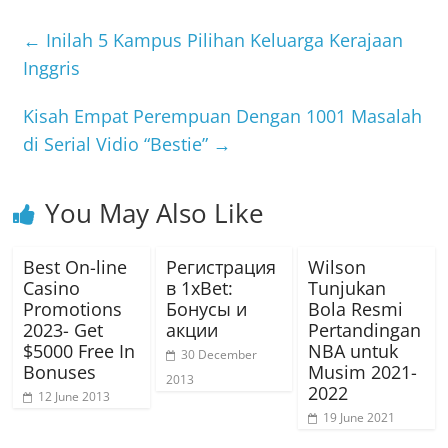
←
Inilah 5 Kampus Pilihan Keluarga Kerajaan
Inggris
Kisah Empat Perempuan Dengan 1001 Masalah
di Serial Vidio “Bestie”
→
You May Also Like
Best On-line
Регистрация
Wilson
Casino
в 1xBet:
Tunjukan
Promotions
Бонусы и
Bola Resmi
2023- Get
акции
Pertandingan
$5000 Free In
NBA untuk
30 December
Bonuses
Musim 2021-
2013
2022
12 June 2013
19 June 2021