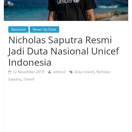
Nasional
News Up Date
Nicholas Saputra Resmi
Jadi Duta Nasional Unicef
Indonesia
,
12 November 2019
admin2
Duta Unicef
Nicholas
,
Saputra
Unicef