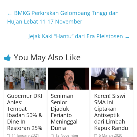
←
BMKG Perkirakan Gelombang Tinggi dan
Hujan Lebat 11-17 November
Jejak Kaki “Hantu” dari Era Pleistosen
→
You May Also Like
Gubernur DKI
Seniman
Keren! Siswi
Anies:
Senior
SMA Ini
Tempat
Djaduk
Ciptakan
Ibadah 50% &
Ferianto
Antiseptik
Dine In
Meninggal
dari Limbah
Restoran 25%
Dunia
Kapuk Randu
11 January 2021
13 November
6 March 2020