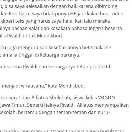
u, bisa saya selesaikan dengan baik karena dibimbing
an Kak Tiara. Saya tidak punya HP jadi kalau buat video
iberi teks yang harus saya hafal kan lalu mereka
lnya bacaan salat dan kosakata bahasa Inggris beserta
ulis Rivaldi untuk Mendikbud.
si itu juga menguraikan kesehariannya beternak lele
ma ia tinggal di keluarga barunya.
n karena Rivaldi dan keluarganya tetap produktif
i menjadi wirausaha,” kata Mendikbud.
h surat dari Alfiatus Sholehah, siswa kelas VB SDN
wa Timur. Seperti halnya Rivaldi, Alfiatus menyampaikan
e sekolah, bertemu dengan teman-teman dan guru-
ga yang kurang mampu. Orang tua saya hanya buruh tani.