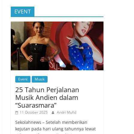
EVENT
Event
Musik
25 Tahun Perjalanan
Musik Andien dalam
“Suarasmara”
11 October 2025
Andri Mufid
Sekolahnews – Setelah memberikan
kejutan pada hari ulang tahunnya lewat