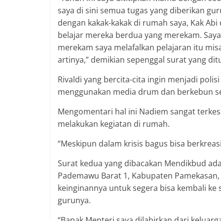
saya di sini semua tugas yang diberikan gur
dengan kakak-kakak di rumah saya, Kak Abi d
belajar mereka berdua yang merekam. Saya d
merekam saya melafalkan pelajaran itu misa
artinya,” demikian sepenggal surat yang dit
Rivaldi yang bercita-cita ingin menjadi poli
menggunakan media drum dan berkebun sela
Mengomentari hal ini Nadiem sangat terkesa
melakukan kegiatan di rumah.
“Meskipun dalam krisis bagus bisa berkreas
Surat kedua yang dibacakan Mendikbud adala
Pademawu Barat 1, Kabupaten Pamekasan, Ja
keinginannya untuk segera bisa kembali k
gurunya.
“Bapak Menteri saya dilahirkan dari keluar