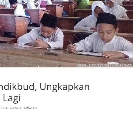
endikbud, Ungkapkan
 Lagi
,
,
nline
corona
Sekolah