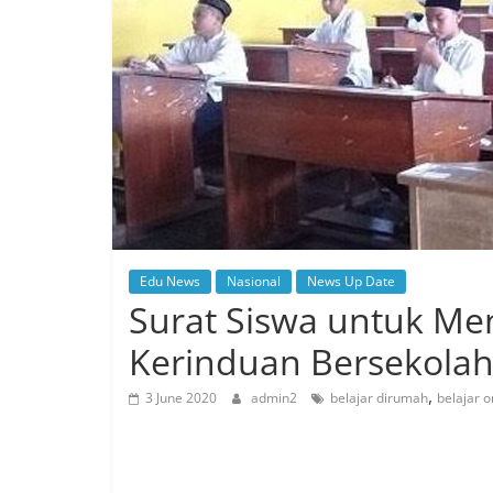
Edu News
Nasional
News Up Date
Surat Siswa untuk M
Kerinduan Bersekolah
,
3 June 2020
admin2
belajar dirumah
belajar o