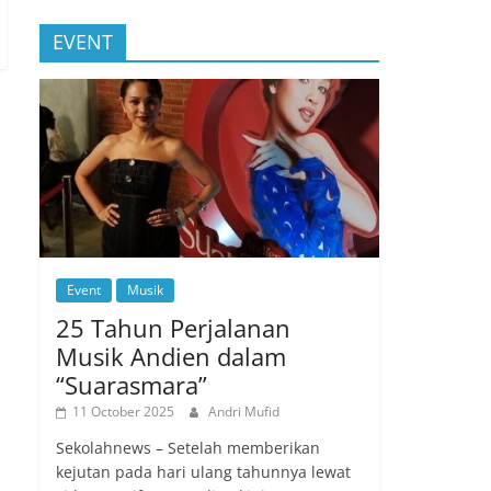
EVENT
Event
Musik
25 Tahun Perjalanan
Musik Andien dalam
“Suarasmara”
11 October 2025
Andri Mufid
Sekolahnews – Setelah memberikan
kejutan pada hari ulang tahunnya lewat