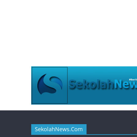
SekolahNews.Com