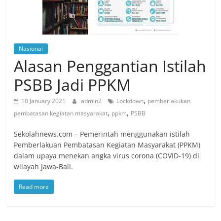
Nasional
Alasan Penggantian Istilah
PSBB Jadi PPKM
,
10 January 2021
admin2
Lockdown
pemberlakukan
,
,
pembatasan kegiatan masyarakat
ppkm
PSBB
Sekolahnews.com – Pemerintah menggunakan istilah
Pemberlakuan Pembatasan Kegiatan Masyarakat (PPKM)
dalam upaya menekan angka virus corona (COVID-19) di
wilayah Jawa-Bali.
Read more