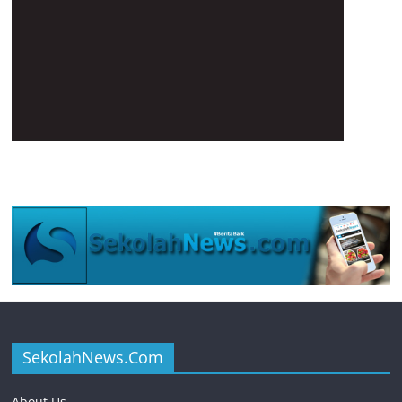
SekolahNews.Com
About Us