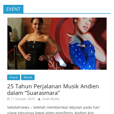
EVENT
Event
Musik
25 Tahun Perjalanan Musik Andien
dalam “Suarasmara”
11 October 2025
Andri Mufid
Sekolahnews – Setelah memberikan kejutan pada hari
ulang tahunnya lewat video manifesto, Andien kini