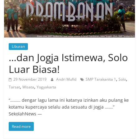
Liburan
…dan Jogja Istimewa, Solo
Luar Biasa!
,
,
29 November 2019
Andri Mufid
SMP Tarakanita 1
Solo
,
,
Tarsat
Wisata
Yogyakarta
“……… dengar lagu lama ini katanya izinkan aku pulang ke
kotamu kupercaya selalu ada sesuatu di jogja …….”
SekolahNews —
Read more