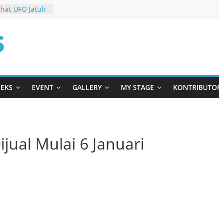
ah Berani
diri
ihat UFO Jatuh
FOUFO”
om
asi Terbaru di
is
“Kado Untuk
LEKS
EVENT
GALLERY
MY STAGE
KONTRIBUTO
AAClan Rilis
usnya Horor”
jual Mulai 6 Januari