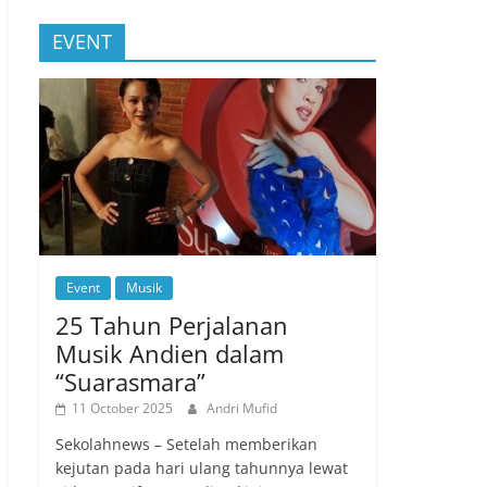
EVENT
Event
Musik
25 Tahun Perjalanan
Musik Andien dalam
“Suarasmara”
11 October 2025
Andri Mufid
Sekolahnews – Setelah memberikan
kejutan pada hari ulang tahunnya lewat