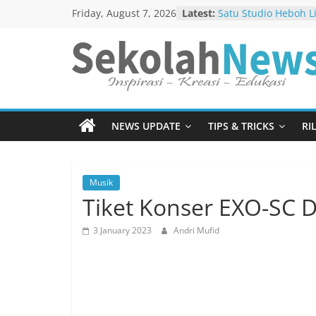
Skip
Friday, August 7, 2026
Latest:
Emmy dengan Langk
to
Mengajukan Diri Sen
content
Satu Studio Heboh L
Di Madura Dalam “
SekolahNews.c
“Goat” Menjadi Sens
Netflix
Ketawa Sambil Nang
Menebar
Sesenggukan Dalam 
NEWS UPDATE
TIPS & TRICKS
RI
Ibu”
Berita
Reza Arap dan Gang 
Baik
Poster Terbaru “Har
Musik
Tiket Konser EXO-SC Di
3 January 2023
Andri Mufid