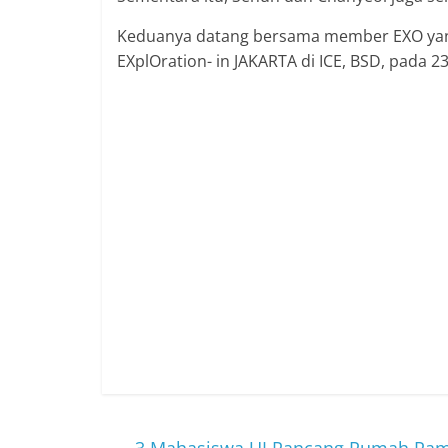
Keduanya datang bersama member EXO yang
EXplOration- in JAKARTA di ICE, BSD, pada 
←
3 Mahasiswa UI Rancang Rumah Ram