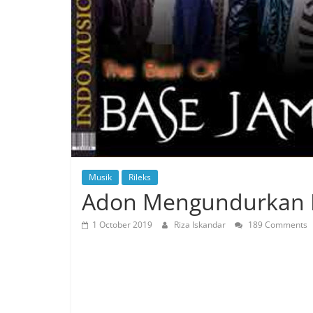
Musik
Rileks
Adon Mengundurkan Di
1 October 2019
Riza Iskandar
189 Comments