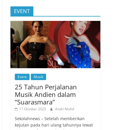
EVENT
Event
Musik
25 Tahun Perjalanan
Musik Andien dalam
“Suarasmara”
11 October 2025
Andri Mufid
Sekolahnews – Setelah memberikan
kejutan pada hari ulang tahunnya lewat