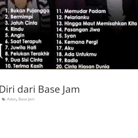
ri dari Base Jam
,
Adon
Base Jam