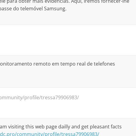
e para obter mais evidências. Aqui, iremos fornecer-lhe
-passe do telemóvel Samsung.
monitoramento remoto em tempo real de telefones
ommunity/profile/tressa79906983/
i am visiting this web page dailly and get pleasant facts
dc.pro/community/profile/tressa79906983/