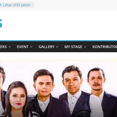
h Lihat UFO Jatuh
 “FOUFO”
ensasi Terbaru di
om
angis
am “Kado Untuk
ng AAClan Rilis
Harusnya Horor”
LEKS
EVENT
GALLERY
MY STAGE
KONTRIBUTO
’ Raih Nominasi
ngkah Berani
Sendiri