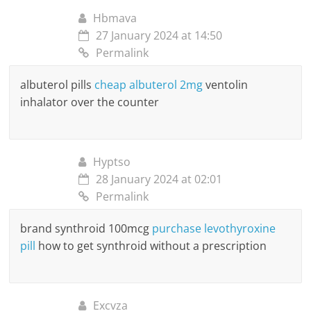
Hbmava
27 January 2024 at 14:50
Permalink
albuterol pills
cheap albuterol 2mg
ventolin
inhalator over the counter
Hyptso
28 January 2024 at 02:01
Permalink
brand synthroid 100mcg
purchase levothyroxine
pill
how to get synthroid without a prescription
Excvza