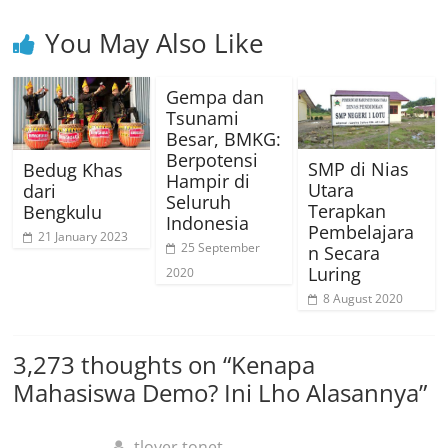
You May Also Like
Gempa dan
Tsunami
Besar, BMKG:
Berpotensi
SMP di Nias
Bedug Khas
Hampir di
Utara
dari
Seluruh
Terapkan
Bengkulu
Indonesia
Pembelajara
21 January 2023
25 September
n Secara
Luring
2020
8 August 2020
3,273 thoughts on “
Kenapa
Mahasiswa Demo? Ini Lho Alasannya
”
tlover tonet