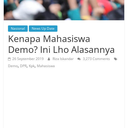
Nasional
News Up Date
Kenapa Mahasiswa
Demo? Ini Lho Alasannya
26 September 2019
Riza Iskandar
3,273 Comments
,
,
,
Demo
DPR
Kpk
Mahasiswa