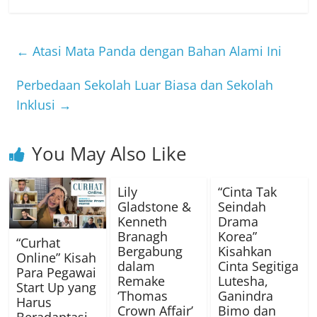
←
Atasi Mata Panda dengan Bahan Alami Ini
Perbedaan Sekolah Luar Biasa dan Sekolah
Inklusi
→
You May Also Like
Lily
“Cinta Tak
Gladstone &
Seindah
Kenneth
Drama
Branagh
Korea”
“Curhat
Bergabung
Kisahkan
Online” Kisah
dalam
Cinta Segitiga
Para Pegawai
Remake
Lutesha,
Start Up yang
‘Thomas
Ganindra
Harus
Crown Affair’
Bimo dan
Beradaptasi